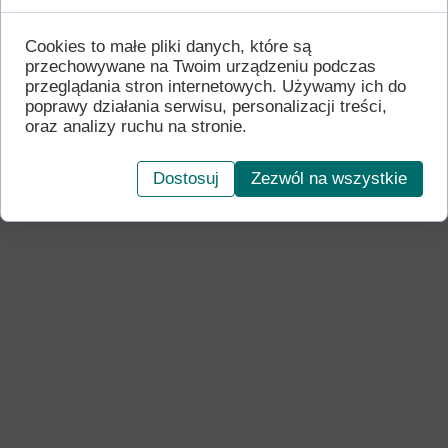
adwokatowi?
Cookies to małe pliki danych, które są
Pełnomocnictwo jest rozważane, gdy
przechowywane na Twoim urządzeniu podczas
planowana jest reprezentacja przed
przeglądania stron internetowych. Używamy ich do
sądem lub organem w imieniu strony.
poprawy działania serwisu, personalizacji treści,
Zakres czynności wynika z treści
oraz analizy ruchu na stronie.
pełnomocnictwa procesowego i powinien
odpowiadać planowanemu sposobowi
prowadzenia sprawy.
Dostosuj
Zezwól na wszystkie