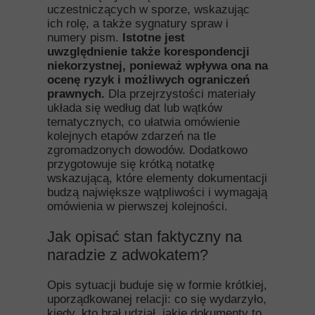
uczestniczących w sporze, wskazując
ich rolę, a także sygnatury spraw i
numery pism.
Istotne jest
uwzględnienie także korespondencji
niekorzystnej, ponieważ wpływa ona na
ocenę ryzyk i możliwych ograniczeń
prawnych.
Dla przejrzystości materiały
układa się według dat lub wątków
tematycznych, co ułatwia omówienie
kolejnych etapów zdarzeń na tle
zgromadzonych dowodów. Dodatkowo
przygotowuje się krótką notatkę
wskazującą, które elementy dokumentacji
budzą największe wątpliwości i wymagają
omówienia w pierwszej kolejności.
Jak opisać stan faktyczny na
naradzie z adwokatem?
Opis sytuacji buduje się w formie krótkiej,
uporządkowanej relacji: co się wydarzyło,
kiedy, kto brał udział, jakie dokumenty to