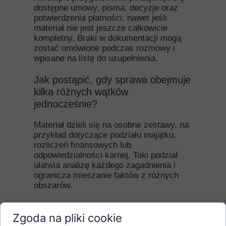
dostępne umowy, pisma, decyzje oraz
potwierdzenia płatności, nawet jeśli
materiał nie jest jeszcze całkowicie
kompletny. Braki w dokumentacji mogą
zostać omówione podczas rozmowy i
wpisane na listę do uzupełnienia.
Jak postąpić, gdy sprawa obejmuje
kilka różnych wątków
jednocześnie?
Materiał dzieli się na osobne zestawy, na
przykład dotyczące podziału majątku,
rozliczeń finansowych lub
odpowiedzialności karnej. Taki podział
ułatwia analizę każdego zagadnienia i
ogranicza mieszanie faktów z różnych
obszarów.
Kiedy pojawia się potrzeba
Zgoda na pliki cookie
udzielenia pełnomocnictwa